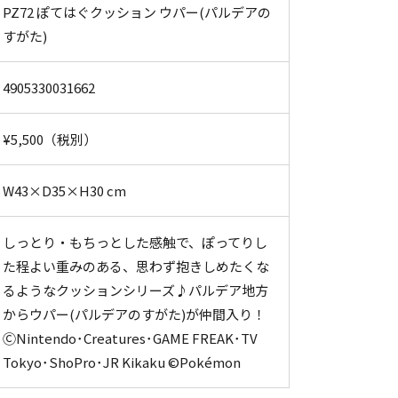
PZ72 ぽてはぐクッション ウパー(パルデアの
すがた)
4905330031662
¥5,500（税別）
W43×D35×H30 cm
しっとり・もちっとした感触で、ぽってりし
た程よい重みのある、思わず抱きしめたくな
るようなクッションシリーズ♪パルデア地方
からウパー(パルデアのすがた)が仲間入り！
ⒸNintendo･Creatures･GAME FREAK･TV
Tokyo･ShoPro･JR Kikaku ©Pokémon