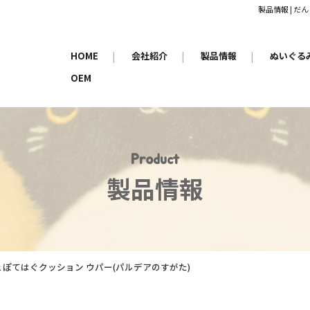
製品情報 | 
HOME
|
会社紹介
|
製品情報
|
ぬいぐる
OEM
Product
製品情報
72 ぽてはぐクッション ウパー(パルデアのすがた)