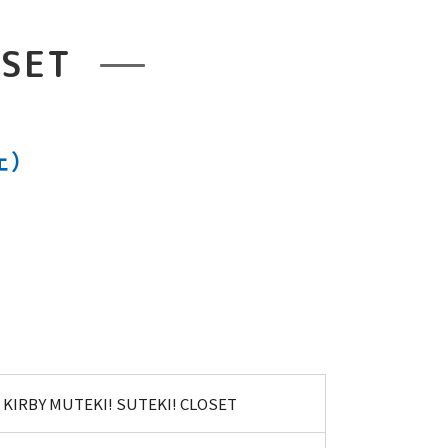
OSET
ェ）
KIRBY MUTEKI! SUTEKI! CLOSET