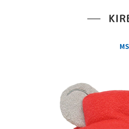
KIR
M