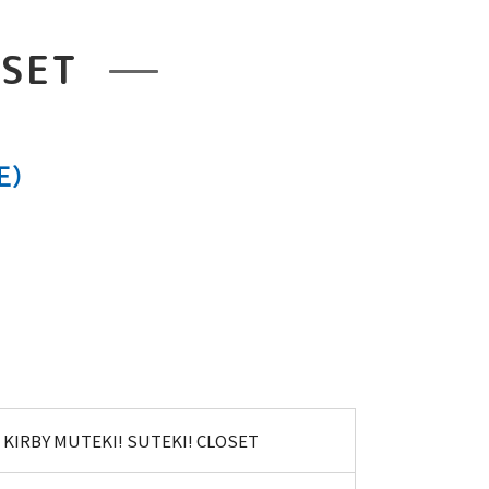
OSET
王）
KIRBY MUTEKI! SUTEKI! CLOSET