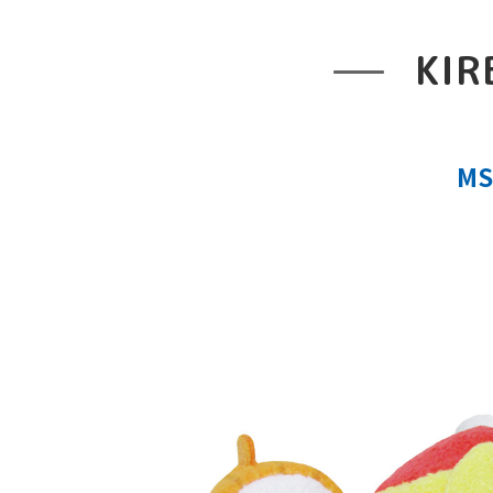
KIR
M