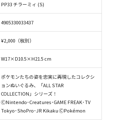
PP33 チラーミィ (S)
4905330033437
¥2,000（税別）
W17×D10.5×H21.5 cm
ポケモンたちの姿を忠実に再現したコレクシ
ョンぬいぐるみ、「ALL STAR
COLLECTION」シリーズ！
ⒸNintendo･Creatures･GAME FREAK･TV
Tokyo･ShoPro･JR Kikaku ⒸPokémon