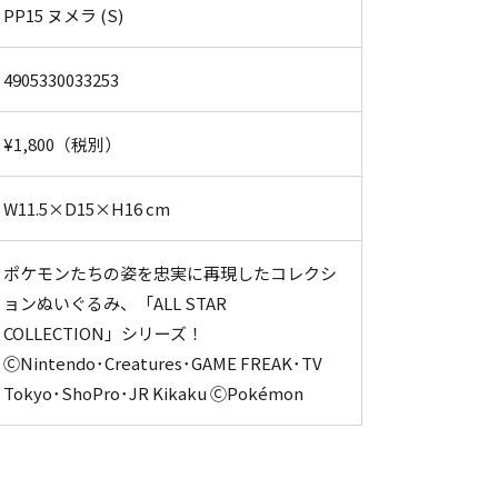
PP15 ヌメラ (S)
4905330033253
¥1,800（税別）
W11.5×D15×H16 cm
ポケモンたちの姿を忠実に再現したコレクシ
ョンぬいぐるみ、「ALL STAR
COLLECTION」シリーズ！
ⒸNintendo･Creatures･GAME FREAK･TV
Tokyo･ShoPro･JR Kikaku ⒸPokémon