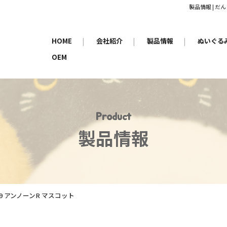
製品情報 | 
HOME
|
会社紹介
|
製品情報
|
ぬいぐる
OEM
Product
製品情報
29 アンノーンR マスコット