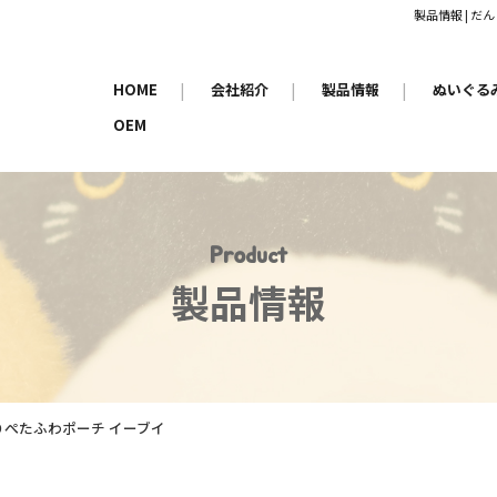
製品情報 | 
HOME
|
会社紹介
|
製品情報
|
ぬいぐる
OEM
Product
製品情報
29 ぺたふわポーチ イーブイ